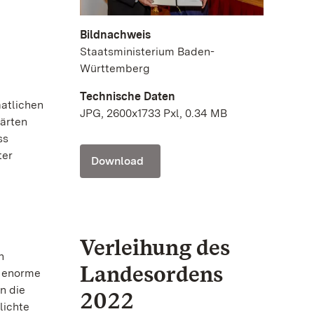
Bildnachweis
Staatsministerium Baden-
Württemberg
Technische Daten
atlichen
JPG, 2600x1733 Pxl, 0.34 MB
Gärten
ss
ter
Download
Verleihung des
n
Landesordens
e enorme
n die
2022
lichte