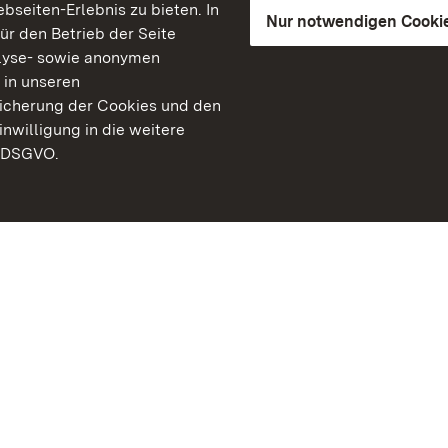
seiten-Erlebnis zu bieten. In
Nur notwendigen Cooki
für den Betrieb der Seite
lyse- sowie anonymen
 in unseren
peicherung der Cookies und den
inwilligung in die weitere
) DSGVO.
Staatliche Schlösser un
Baden-Württemberg
Kontakt
FAQ
Impressum
Datenschutz
Gebärdensprache
Leichte Sprache
Erklärung zur Barrierefre
BITV-konform (geprüfte S