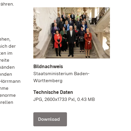
währen.
ehen,
ich der
ten im
reite
Bildnachweis
rbänden
Staatsministerium Baden-
henden
Württemberg
t Hörrmann
imme
Technische Daten
e enorme
JPG, 2600x1733 Pxl, 0.43 MB
rellen
Download