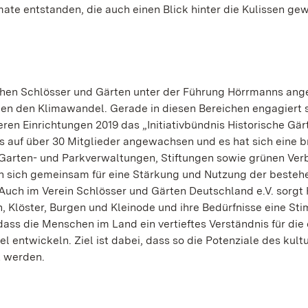
te entstanden, die auch einen Blick hinter die Kulissen ge
chen Schlösser und Gärten unter der Führung Hörrmanns ang
 den Klimawandel. Gerade in diesen Bereichen engagiert s
eren Einrichtungen 2019 das „Initiativbündnis Historische Gär
s auf über 30 Mitglieder angewachsen und es hat sich eine b
 Garten- und Parkverwaltungen, Stiftungen sowie grünen Ve
en sich gemeinsam für eine Stärkung und Nutzung der beste
. Auch im Verein Schlösser und Gärten Deutschland e.V. sorg
en, Klöster, Burgen und Kleinode und ihre Bedürfnisse eine St
 dass die Menschen im Land ein vertieftes Verständnis für di
entwickeln. Ziel ist dabei, dass so die Potenziale des kultu
t werden.