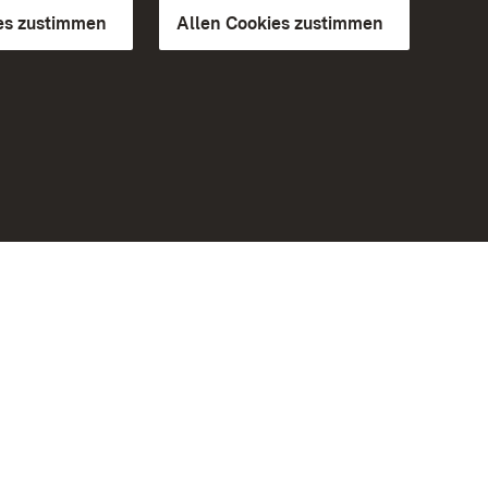
es zustimmen
Allen Cookies zustimmen
d Gärten
Weiteres
Portal
Monumente
Besuchen Sie uns auf Facebook
Besuchen Sie uns auf Instagram
Besuchen Sie uns auf Youtube
Lernen Sie unsere Apps kennen
iheit
Google Play Store
eiten)
App Store für iPhone