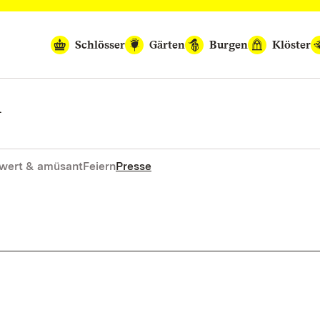
Schlösser
Gärten
Burgen
Klöster
n
wert & amüsant
Feiern
Presse