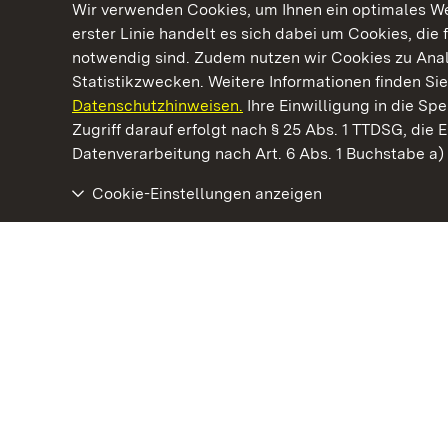
Wir verwenden Cookies, um Ihnen ein optimales Web
erster Linie handelt es sich dabei um Cookies, die 
notwendig sind. Zudem nutzen wir Cookies zu Ana
Statistikzwecken. Weitere Informationen finden Sie
Datenschutzhinweisen.
Ihre Einwilligung in die S
Kommen. Staunen. Genießen.
Zugriff darauf erfolgt nach § 25 Abs. 1 TTDSG, die E
Datenverarbeitung nach Art. 6 Abs. 1 Buchstabe a
Cookie-Einstellungen anzeigen
Römische Badruine Hüfingen