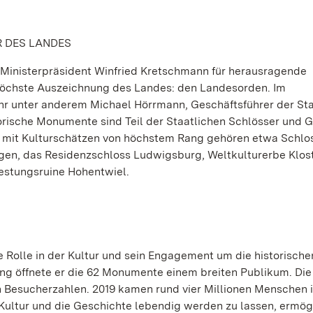
R DES LANDES
t Ministerpräsident Winfried Kretschmann für herausragende
öchste Auszeichnung des Landes: den Landesorden. Im
hr unter anderem Michael Hörrmann, Geschäftsführer der Sta
orische Monumente sind Teil der Staatlichen Schlösser und 
 mit Kulturschätzen von höchstem Rang gehören etwa Schlo
gen, das Residenzschloss Ludwigsburg, Weltkulturerbe Klos
estungsruine Hohentwiel.
e Rolle in der Kultur und sein Engagement um die historische
ng öffnete er die 62 Monumente einem breiten Publikum. Di
n Besucherzahlen. 2019 kamen rund vier Millionen Menschen i
Kultur und die Geschichte lebendig werden zu lassen, ermög