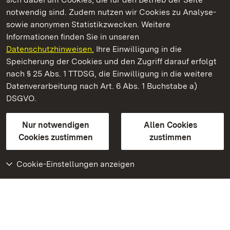
notwendig sind. Zudem nutzen wir Cookies zu Analyse-
sowie anonymen Statistikzwecken. Weitere
Informationen finden Sie in unseren
Datenschutzhinweisen.
Ihre Einwilligung in die
Römische Badruine Hüfingen
Speicherung der Cookies und den Zugriff darauf erfolgt
nach § 25 Abs. 1 TTDSG, die Einwilligung in die weitere
Staatliche Schlösser und Gärten Baden-Württemberg
Datenverarbeitung nach Art. 6 Abs. 1 Buchstabe a)
DSGVO.
Kontakt
FAQ
Impressum
Datenschutz
Gebärdensprache
Leichte Sprache
Erklärung zur Barrierefreiheit
Nur notwendigen
Allen Cookies
BITV-konform (geprüfte Seiten)
Cookies zustimmen
zustimmen
Cookie-Einstellungen anzeigen
Weiteres
Portal
Monumente
Besuchen Sie uns auf
Facebook
Besuchen Sie uns auf