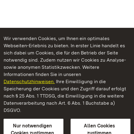
Wir verwenden Cookies, um Ihnen ein optimales
Webseiten-Erlebnis zu bieten. In erster Linie handelt es
Kommen. Staunen. Genießen.
sich dabei um Cookies, die für den Betrieb der Seite
notwendig sind. Zudem nutzen wir Cookies zu Analyse-
sowie anonymen Statistikzwecken. Weitere
Informationen finden Sie in unseren
Datenschutzhinweisen.
Ihre Einwilligung in die
Römische Badruine Hüfingen
Speicherung der Cookies und den Zugriff darauf erfolgt
nach § 25 Abs. 1 TTDSG, die Einwilligung in die weitere
Staatliche Schlösser und Gärten Baden-Württemberg
Datenverarbeitung nach Art. 6 Abs. 1 Buchstabe a)
DSGVO.
Kontakt
FAQ
Impressum
Datenschutz
Gebärdensprache
Leichte Sprache
Erklärung zur Barrierefreiheit
Nur notwendigen
Allen Cookies
BITV-konform (geprüfte Seiten)
Cookies zustimmen
zustimmen