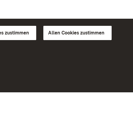
es zustimmen
Allen Cookies zustimmen
d Gärten
Weiteres
Portal
Monumente
Besuchen Sie uns auf Facebook
Besuchen Sie uns auf Instagram
Besuchen Sie uns auf Youtube
Lernen Sie unsere Apps kennen