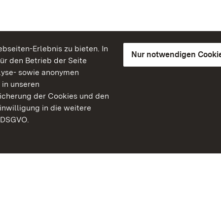
seiten-Erlebnis zu bieten. In
Nur notwendigen Cooki
für den Betrieb der Seite
lyse- sowie anonymen
 in unseren
peicherung der Cookies und den
inwilligung in die weitere
) DSGVO.
Staatliche Schlösser un
Baden-Württemberg
Kontakt
FAQ
Impressum
Datenschutz
Gebärdensprache
Leichte Sprache