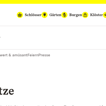
Schlösser
Gärten
Burgen
Klöster
n
wert & amüsant
Feiern
Presse
tze