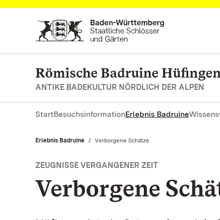
Zum Hauptinhalt springen
Römische Badruine Hüfinge
ANTIKE BADEKULTUR NÖRDLICH DER ALPEN
Start
Besuchsinformation
Erlebnis Badruine
Wissens
Erlebnis Badruine
Aktuell:
Verborgene Schätze
ZEUGNISSE VERGANGENER ZEIT
Verborgene Schä