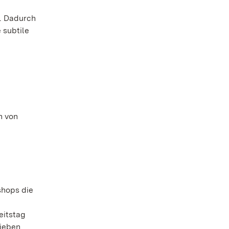
. Dadurch
 subtile
n von
shops die
eitstag
lieben