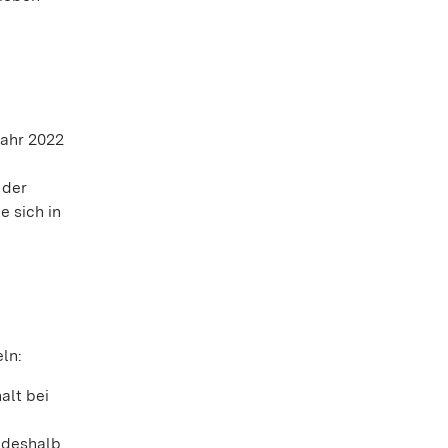
jahr 2022
 der
e sich in
ln:
alt bei
 deshalb