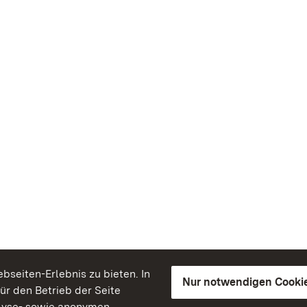
seiten-Erlebnis zu bieten. In
Nur notwendigen Cooki
für den Betrieb der Seite
lyse- sowie anonymen