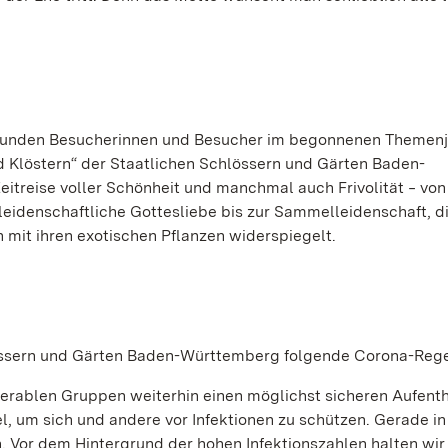
erkunden Besucherinnen und Besucher im begonnenen Themen
nd Klöstern“ der Staatlichen Schlössern und Gärten Baden-
itreise voller Schönheit und manchmal auch Frivolität ‒ von
 leidenschaftliche Gottesliebe bis zur Sammelleidenschaft, di
it ihren exotischen Pflanzen widerspiegelt.
hlössern und Gärten Baden-Württemberg folgende Corona-Rege
rablen Gruppen weiterhin einen möglichst sicheren Aufenth
el, um sich und andere vor Infektionen zu schützen. Gerade in
. Vor dem Hintergrund der hohen Infektionszahlen halten wir