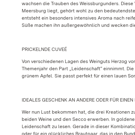
wachsen die Trauben des Weissburgunders. Diese 
Meersburg liegt, gehört wohl zu den bedeutendst
entsteht ein besonders intensives Aroma nach reif
Süße machen ihn außergewöhnlich und wecken die 
PRICKELNDE CUVEÉ
Von verschiedenen Lagen des Weinguts Herzog vo
Themenjahr den Part „Leidenschaft“ einnimmt. Die 
grünem Apfel. Sie passt perfekt für einen lauen 
IDEALES GESCHENK AN ANDERE ODER FÜR EINEN
Wer nun Lust bekommen hat, die drei Kreationen zu
beiden Weine und den Secco erwerben. In goldener 
Leidenschaft zu lesen. Gerade in dieser Kombinati
oder für ein glückliches Brautpaar, das in den Bun