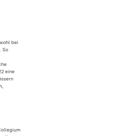
wohl bei
. So
che
22 eine
össern
n,
Collegium