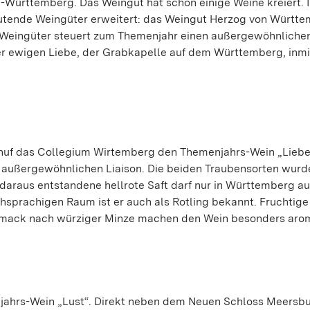
Württemberg. Das Weingut hat schon einige Weine kreiert. 
utende Weingüter erweitert: das Weingut Herzog von Württ
 Weingüter steuert zum Themenjahr einen außergewöhnliche
er ewigen Liebe, der Grabkapelle auf dem Württemberg, inmi
uf das Collegium Wirtemberg den Themenjahrs-Wein „Liebe“
nz außergewöhnlichen Liaison. Die beiden Traubensorten wurd
araus entstandene hellrote Saft darf nur in Württemberg a
hsprachigen Raum ist er auch als Rotling bekannt. Fruchtig
mack nach würziger Minze machen den Wein besonders arom
ahrs-Wein „Lust“. Direkt neben dem Neuen Schloss Meersb