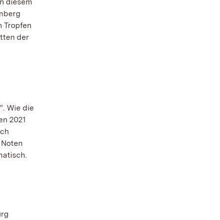
In diesem
emberg
n Tropfen
tten der
. Wie die
en 2021
uch
e Noten
atisch.
urg