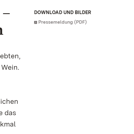
 –
DOWNLOAD UND BILDER
Pressemeldung (PDF)
n
lebten,
 Wein.
lichen
e das
nkmal