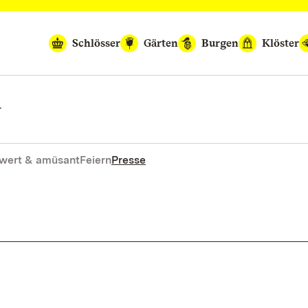
Schlösser
Gärten
Burgen
Klöster
n
wert & amüsant
Feiern
Presse