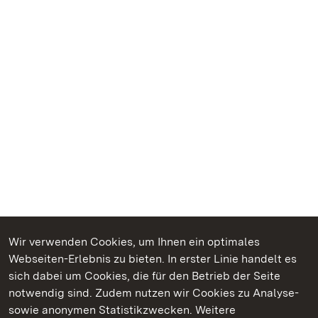
Wir verwenden Cookies, um Ihnen ein optimales
Webseiten-Erlebnis zu bieten. In erster Linie handelt es
Kommen. Staunen. Genießen.
sich dabei um Cookies, die für den Betrieb der Seite
notwendig sind. Zudem nutzen wir Cookies zu Analyse-
sowie anonymen Statistikzwecken. Weitere