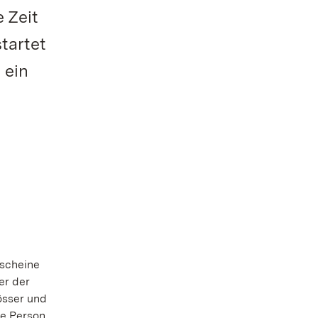
 Zeit
tartet
 ein
tscheine
er der
össer und
de Person