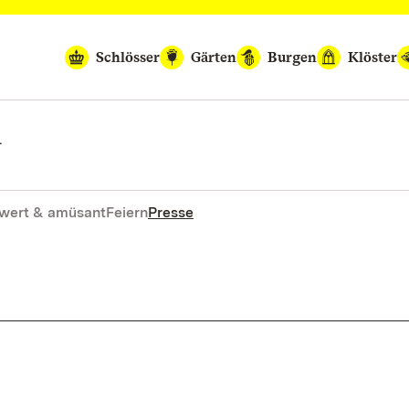
Schlösser
Gärten
Burgen
Klöster
n
wert & amüsant
Feiern
Presse