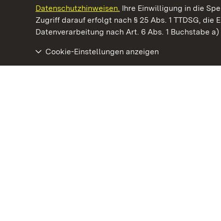
Datenschutzhinweisen.
Ihre Einwilligung in die S
Kommen. Staunen. Genießen.
Zugriff darauf erfolgt nach § 25 Abs. 1 TTDSG, die E
Datenverarbeitung nach Art. 6 Abs. 1 Buchstabe a
Cookie-Einstellungen anzeigen
Römische Badruine Hüfingen