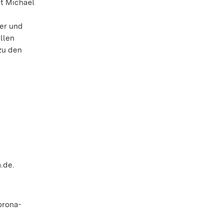
it Michael
er und
llen
zu den
.de.
orona-