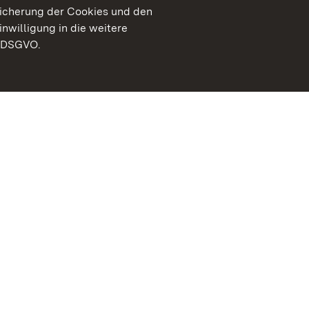
peicherung der Cookies und den
inwilligung in die weitere
) DSGVO.
Staatliche Schlösser un
Baden-Württemberg
Kontakt
FAQ
Impressum
Datenschutz
Gebärdensprache
Leichte Sprache
Erklärung zur Barrierefre
BITV-konform (geprüfte S