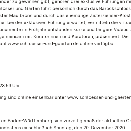
ender zu gewinnen gibt, gehören drei exklusive Führungen m
hlösser und Gärten führt persönlich durch das Barockschloss
er Maulbronn und durch das ehemalige Zisterzienser-Klost
 bei der exklusiven Führung erwartet, vermitteln die virtue
numente im Frühjahr entstanden kurze und längere Videos 
emeinsam mit Kuratorinnen und Kuratoren, präsentiert. Die
 auf www.schloesser-und-gaerten.de online verfügbar.
 23:59 Uhr
g sind online einsehbar unter www.schloesser-und-gaerten
ten Baden-Württemberg sind zurzeit gemäß der aktuellen C
ndestens einschließlich Sonntag, den 20. Dezember 2020