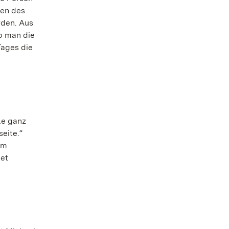
nen des
rden. Aus
b man die
Tages die
le ganz
seite.“
um
tet