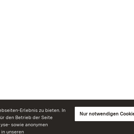
seiten-Erlebnis zu bieten. In
Nur notwendigen Cooki
für den Betrieb der Seite
lyse- sowie anonymen
 in unseren