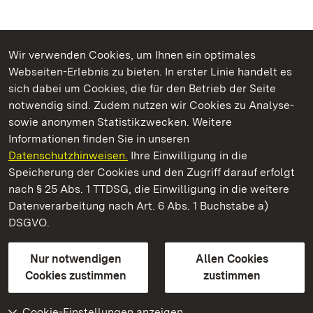
Wir verwenden Cookies, um Ihnen ein optimales
Webseiten-Erlebnis zu bieten. In erster Linie handelt es
Kommen. Staunen. Genießen.
sich dabei um Cookies, die für den Betrieb der Seite
notwendig sind. Zudem nutzen wir Cookies zu Analyse-
sowie anonymen Statistikzwecken. Weitere
Informationen finden Sie in unseren
Datenschutzhinweisen.
Ihre Einwilligung in die
Römische Badruine Hüfingen
Speicherung der Cookies und den Zugriff darauf erfolgt
nach § 25 Abs. 1 TTDSG, die Einwilligung in die weitere
Staatliche Schlösser und Gärten Baden-Württemberg
Datenverarbeitung nach Art. 6 Abs. 1 Buchstabe a)
DSGVO.
Kontakt
FAQ
Impressum
Datenschutz
Gebärdensprache
Leichte Sprache
Erklärung zur Barrierefreiheit
Nur notwendigen
Allen Cookies
BITV-konform (geprüfte Seiten)
Cookies zustimmen
zustimmen
Cookie-Einstellungen anzeigen