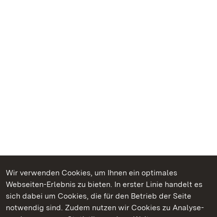
Wir verwenden Cookies, um Ihnen ein optimales
Webseiten-Erlebnis zu bieten. In erster Linie handelt es
Kommen. Staunen. Genießen.
sich dabei um Cookies, die für den Betrieb der Seite
notwendig sind. Zudem nutzen wir Cookies zu Analyse-