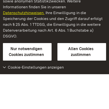
sowie anonymen Statistikzwecken. Weitere
Informationen finden Sie in unseren
Datenschutzhinweisen.
Ihre Einwilligung in die
Römische Badruine Hüfingen
Speicherung der Cookies und den Zugriff darauf erfolgt
nach § 25 Abs. 1 TTDSG, die Einwilligung in die weitere
Staatliche Schlösser und Gärten Baden-Württemberg
Datenverarbeitung nach Art. 6 Abs. 1 Buchstabe a)
DSGVO.
Kontakt
FAQ
Impressum
Datenschutz
Gebärdensprache
Leichte Sprache
Erklärung zur Barrierefreiheit
Nur notwendigen
Allen Cookies
BITV-konform (geprüfte Seiten)
Cookies zustimmen
zustimmen
Cookie-Einstellungen anzeigen
Weiteres
Portal
Monumente
Besuchen Sie uns auf
Facebook
Besuchen Sie uns auf
Instagram
Besuchen Sie uns auf