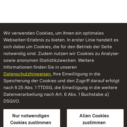
Wir verwenden Cookies, um Ihnen ein optimales
Webseiten-Erlebnis zu bieten. In erster Linie handelt es
Kommen. Staunen. Genießen.
sich dabei um Cookies, die für den Betrieb der Seite
notwendig sind. Zudem nutzen wir Cookies zu Analyse-
sowie anonymen Statistikzwecken. Weitere
Informationen finden Sie in unseren
Datenschutzhinweisen.
Ihre Einwilligung in die
Römische Badruine Hüfingen
Speicherung der Cookies und den Zugriff darauf erfolgt
nach § 25 Abs. 1 TTDSG, die Einwilligung in die weitere
Staatliche Schlösser und Gärten Baden-Württemberg
Datenverarbeitung nach Art. 6 Abs. 1 Buchstabe a)
DSGVO.
Kontakt
FAQ
Impressum
Datenschutz
Gebärdensprache
Leichte Sprache
Erklärung zur Barrierefreiheit
Nur notwendigen
Allen Cookies
BITV-konform (geprüfte Seiten)
Cookies zustimmen
zustimmen