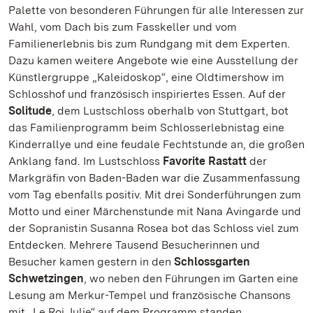
Palette von besonderen Führungen für alle Interessen zur
Wahl, vom Dach bis zum Fasskeller und vom
Familienerlebnis bis zum Rundgang mit dem Experten.
Dazu kamen weitere Angebote wie eine Ausstellung der
Künstlergruppe „Kaleidoskop“, eine Oldtimershow im
Schlosshof und französisch inspiriertes Essen. Auf der
Solitude
, dem Lustschloss oberhalb von Stuttgart, bot
das Familienprogramm beim Schlosserlebnistag eine
Kinderrallye und eine feudale Fechtstunde an, die großen
Anklang fand. Im Lustschloss
Favorite Rastatt
der
Markgräfin von Baden-Baden war die Zusammenfassung
vom Tag ebenfalls positiv. Mit drei Sonderführungen zum
Motto und einer Märchenstunde mit Nana Avingarde und
der Sopranistin Susanna Rosea bot das Schloss viel zum
Entdecken. Mehrere Tausend Besucherinnen und
Besucher kamen gestern in den
Schlossgarten
Schwetzingen
, wo neben den Führungen im Garten eine
Lesung am Merkur-Tempel und französische Chansons
mit „Le Roi Julie“ auf dem Programm standen.