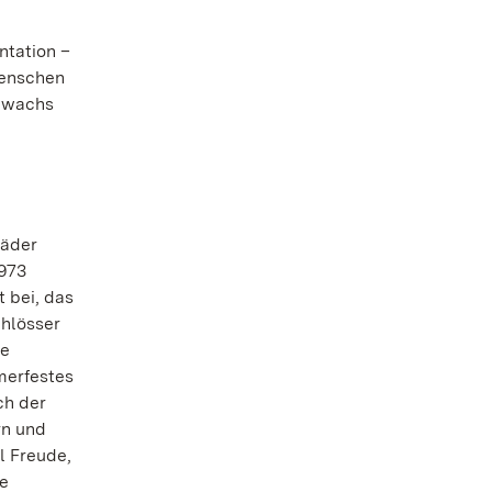
ntation –
Menschen
Zuwachs
bäder
.973
 bei, das
chlösser
re
merfestes
ch der
rn und
l Freude,
ke