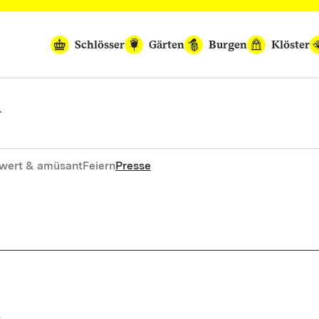
Schlösser
Gärten
Burgen
Klöster
n
wert & amüsant
Feiern
Presse
S