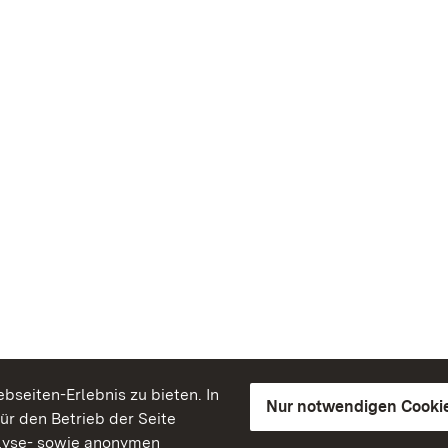
seiten-Erlebnis zu bieten. In
Nur notwendigen Cooki
für den Betrieb der Seite
lyse- sowie anonymen