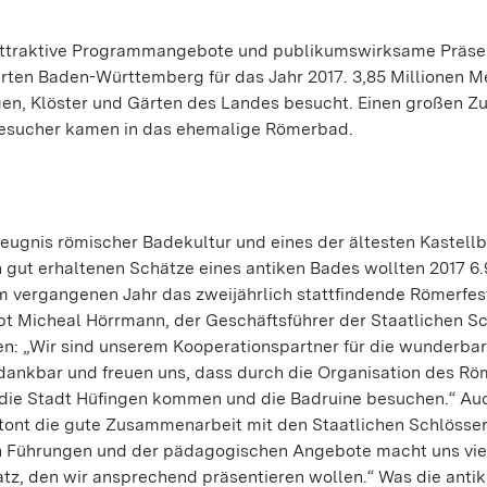
 attraktive Programmangebote und publikumswirksame Präse
Gärten Baden-Württemberg für das Jahr 2017. 3,85 Millionen 
gen, Klöster und Gärten des Landes besucht. Einen großen 
 Besucher kamen in das ehemalige Römerbad.
eugnis römischer Badekultur und eines der ältesten Kastell
h gut erhaltenen Schätze eines antiken Bades wollten 2017 6
im vergangenen Jahr das zweijährlich stattfindende Römerfest
bt Micheal Hörrmann, der Geschäftsführer der Staatlichen S
gen: „Wir sind unserem Kooperationspartner für die wunderba
ankbar und freuen uns, dass durch die Organisation des Rö
 die Stadt Hüfingen kommen und die Badruine besuchen.“ Au
etont die gute Zusammenarbeit mit den Staatlichen Schlösse
en Führungen und der pädagogischen Angebote macht uns vie
tz, den wir ansprechend präsentieren wollen.“ Was die anti