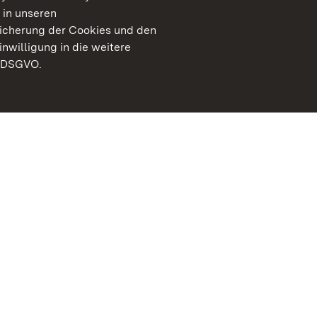
 in unseren
peicherung der Cookies und den
inwilligung in die weitere
) DSGVO.
Staatliche Schlösser un
Baden-Württemberg
Kontakt
FAQ
Impressum
Datenschutz
Gebärdensprache
Leichte Sprache
Erklärung zur Barrierefre
BITV-konform (geprüfte S