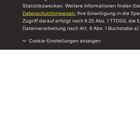
Statistikzwecken. Weitere Informationen finden Sie
Datenschutzhinweisen.
Ihre Einwilligung in die S
Kommen. Staunen. Genießen.
Zugriff darauf erfolgt nach § 25 Abs. 1 TTDSG, die E
Datenverarbeitung nach Art. 6 Abs. 1 Buchstabe a
Cookie-Einstellungen anzeigen
Römische Badruine Hüfingen