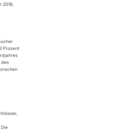
 2018,
sucher
,3 Prozent
rdjahres
t des
orischen
hlösser,
 Die