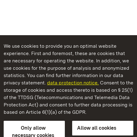
We use cookies to provide you an optimal website
experience. First and foremost, these are cookies that
are necessary for operating the website. In addition, we
use cookies for the purpose of analysis and anonymized
State Palaces and Gardens of Baden-Wuerttemberg
statistics. You can find further information in our data
privacy statement.
data protection notice.
Consent to the
storage of cookies and access thereto is based on § 25(1)
of the TTDSG (Telecommunications and Telemedia Data
Hüfingen Roman Bath Ruins
Protection Act) and consent to further data processing is
based on Article 6(1)(a) of the GDPR.
State Palaces and Gardens of Baden-Wuerttemberg
Only allow
Allow all cookies
FAQ
Masthead
Data protection
necessary cookies